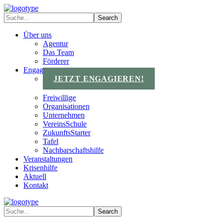
Über uns
Agentur
Das Team
Förderer
Engagements
JETZT ENGAGIEREN!
Freiwillige
Organisationen
Unternehmen
VereinsSchule
ZukunftsStarter
Tafel
Nachbarschaftshilfe
Veranstaltungen
Krisenhilfe
Aktuell
Kontakt