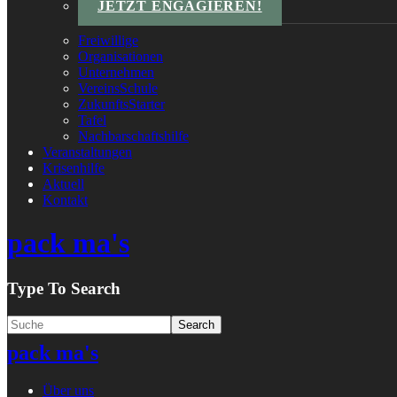
JETZT ENGAGIEREN!
Freiwillige
Organisationen
Unternehmen
VereinsSchule
ZukunftsStarter
Tafel
Nachbarschaftshilfe
Veranstaltungen
Krisenhilfe
Aktuell
Kontakt
pack ma's
Type To Search
pack ma's
Über uns