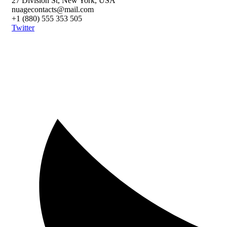
27 Division St, New York, USA
nuagecontacts@mail.com
+1 (880) 555 353 505
Twitter