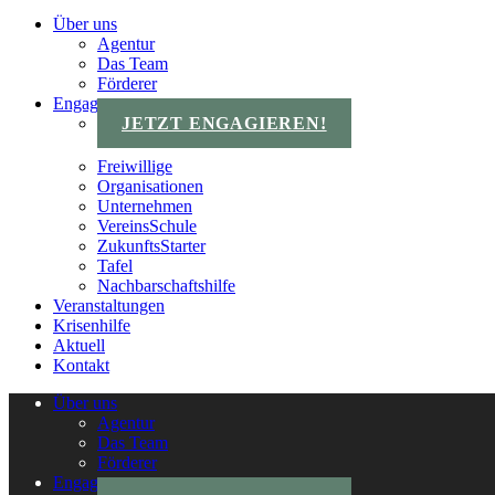
Über uns
Agentur
Das Team
Förderer
Engagements
JETZT ENGAGIEREN!
Freiwillige
Organisationen
Unternehmen
VereinsSchule
ZukunftsStarter
Tafel
Nachbarschaftshilfe
Veranstaltungen
Krisenhilfe
Aktuell
Kontakt
Über uns
Agentur
Das Team
Förderer
Engagements