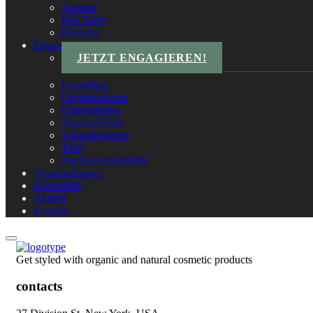
Agentur
Das Team
Förderer
Engagements
JETZT ENGAGIEREN!
Freiwillige
Organisationen
Unternehmen
VereinsSchule
ZukunftsStarter
Tafel
Nachbarschaftshilfe
Veranstaltungen
Krisenhilfe
Aktuell
Kontakt
Get styled with organic and natural cosmetic products
contacts