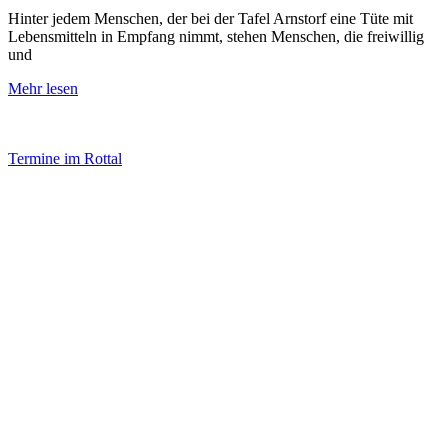
Hinter jedem Menschen, der bei der Tafel Arnstorf eine Tüte mit
Lebensmitteln in Empfang nimmt, stehen Menschen, die freiwillig
und
Mehr lesen
Termine im Rottal
Impressum
Datenschutz
Newsletter VereinsInfo
Büroadresse:
Aufhausener Straße 3
94424 Arnstorf
Tel.: 08723 20 2522
Postadresse:
Bahnhofstraße 29