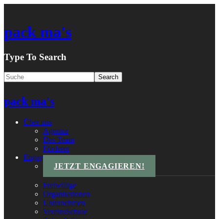
pack ma's
Type To Search
pack ma's
Über uns
Agentur
Das Team
Förderer
Engagements
JETZT ENGAGIEREN!
Freiwillige
Organisationen
Unternehmen
VereinsSchule