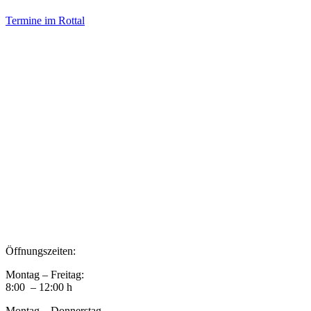
Termine im Rottal
Impressum
Datenschutz
Newsletter VereinsInfo
Büroadresse:
Aufhausener Straße 3
94424 Arnstorf
Tel.: 08723 20 2522
Postadresse:
Bahnhofstraße 29
94424 Arnstorf
Öffnungszeiten:
Montag – Freitag:
8:00 – 12:00 h
Montag – Donnerstag