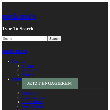
pack ma's
Type To Search
pack ma's
Über uns
Agentur
Das Team
Förderer
Engagements
JETZT ENGAGIEREN!
Freiwillige
Organisationen
Unternehmen
VereinsSchule