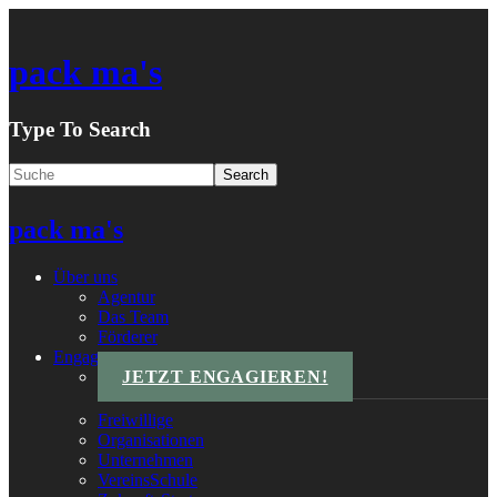
pack ma's
Type To Search
pack ma's
Über uns
Agentur
Das Team
Förderer
Engagements
JETZT ENGAGIEREN!
Freiwillige
Organisationen
Unternehmen
VereinsSchule