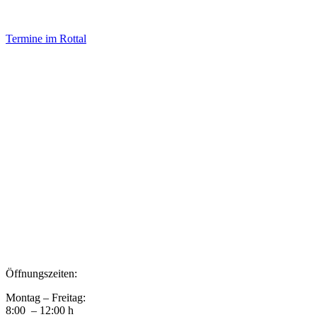
Termine im Rottal
Impressum
Datenschutz
Newsletter VereinsInfo
Büroadresse:
Aufhausener Straße 3
94424 Arnstorf
Tel.: 08723 20 2522
Postadresse:
Bahnhofstraße 29
94424 Arnstorf
Öffnungszeiten:
Montag – Freitag:
8:00 – 12:00 h