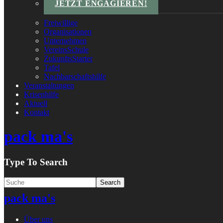
JETZT ENGAGIEREN!
Freiwillige
Organisationen
Unternehmen
VereinsSchule
ZukunftsStarter
Tafel
Nachbarschaftshilfe
Veranstaltungen
Krisenhilfe
Aktuell
Kontakt
pack ma's
Type To Search
pack ma's
Über uns