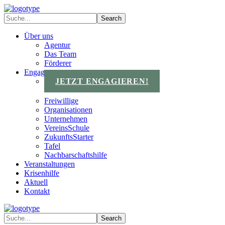
Über uns
Agentur
Das Team
Förderer
Engagements
JETZT ENGAGIEREN!
Freiwillige
Organisationen
Unternehmen
VereinsSchule
ZukunftsStarter
Tafel
Nachbarschaftshilfe
Veranstaltungen
Krisenhilfe
Aktuell
Kontakt