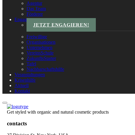
Agentur
Das Team
Förderer
Engagements
JETZT ENGAGIEREN!
Freiwillige
Organisationen
Unternehmen
VereinsSchule
ZukunftsStarter
Tafel
Nachbarschaftshilfe
Veranstaltungen
Krisenhilfe
Aktuell
Kontakt
Get styled with organic and natural cosmetic products
contacts