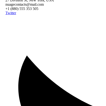
27 Division St, New York, USA
nuagecontacts@mail.com
+1 (880) 555 353 505
Twitter