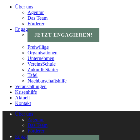
Über uns
Agentur
Das Team
Förderer
Engagements
JETZT ENGAGIEREN!
Freiwillige
Organisationen
Unternehmen
VereinsSchule
ZukunftsStarter
Tafel
Nachbarschaftshilfe
Veranstaltungen
Krisenhilfe
Aktuell
Kontakt
Über uns
Agentur
Das Team
Förderer
Engagements