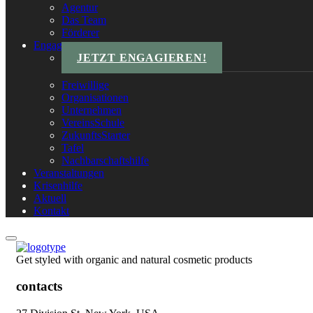
Agentur
Das Team
Förderer
Engagements
JETZT ENGAGIEREN!
Freiwillige
Organisationen
Unternehmen
VereinsSchule
ZukunftsStarter
Tafel
Nachbarschaftshilfe
Veranstaltungen
Krisenhilfe
Aktuell
Kontakt
Get styled with organic and natural cosmetic products
contacts