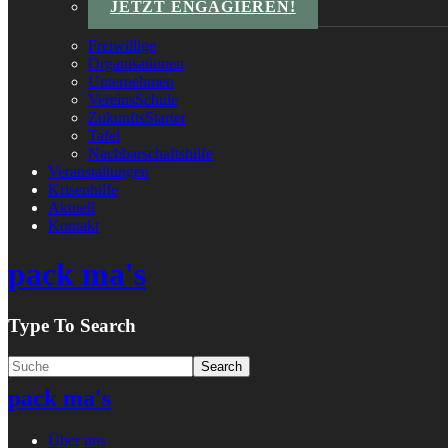
JETZT ENGAGIEREN!
Freiwillige
Organisationen
Unternehmen
VereinsSchule
ZukunftsStarter
Tafel
Nachbarschaftshilfe
Veranstaltungen
Krisenhilfe
Aktuell
Kontakt
pack ma's
Type To Search
pack ma's
Über uns