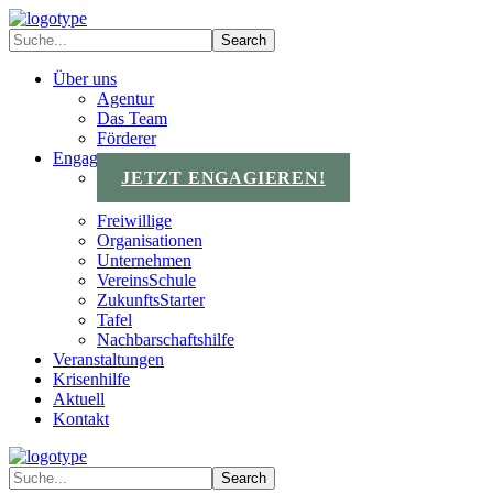
Über uns
Agentur
Das Team
Förderer
Engagements
JETZT ENGAGIEREN!
Freiwillige
Organisationen
Unternehmen
VereinsSchule
ZukunftsStarter
Tafel
Nachbarschaftshilfe
Veranstaltungen
Krisenhilfe
Aktuell
Kontakt