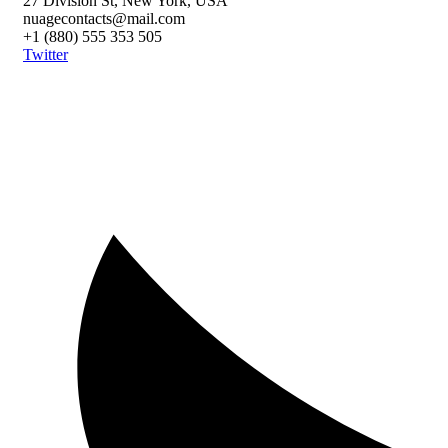
27 Division St, New York, USA
nuagecontacts@mail.com
+1 (880) 555 353 505
Twitter