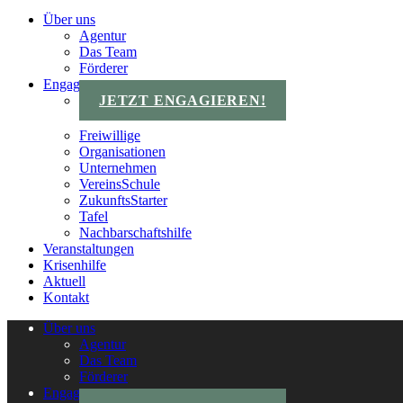
Über uns
Agentur
Das Team
Förderer
Engagements
JETZT ENGAGIEREN!
Freiwillige
Organisationen
Unternehmen
VereinsSchule
ZukunftsStarter
Tafel
Nachbarschaftshilfe
Veranstaltungen
Krisenhilfe
Aktuell
Kontakt
Über uns
Agentur
Das Team
Förderer
Engagements