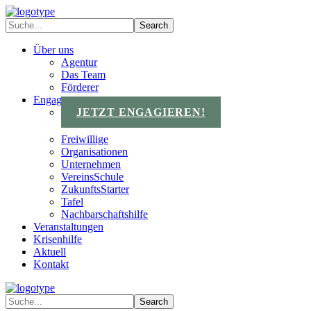
Über uns
Agentur
Das Team
Förderer
Engagements
JETZT ENGAGIEREN!
Freiwillige
Organisationen
Unternehmen
VereinsSchule
ZukunftsStarter
Tafel
Nachbarschaftshilfe
Veranstaltungen
Krisenhilfe
Aktuell
Kontakt