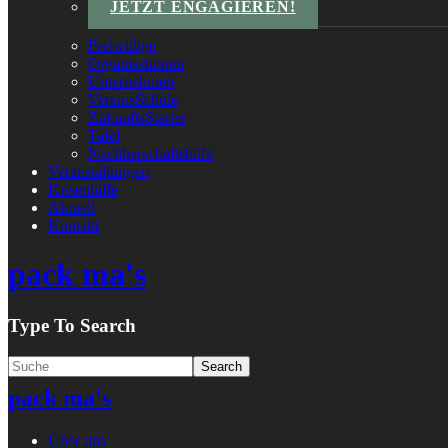
JETZT ENGAGIEREN!
Freiwillige
Organisationen
Unternehmen
VereinsSchule
ZukunftsStarter
Tafel
Nachbarschaftshilfe
Veranstaltungen
Krisenhilfe
Aktuell
Kontakt
pack ma's
Type To Search
pack ma's
Über uns