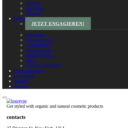
Agentur
Das Team
Förderer
Engagements
JETZT ENGAGIEREN!
Freiwillige
Organisationen
Unternehmen
VereinsSchule
ZukunftsStarter
Tafel
Nachbarschaftshilfe
Veranstaltungen
Krisenhilfe
Aktuell
Kontakt
Get styled with organic and natural cosmetic products
contacts