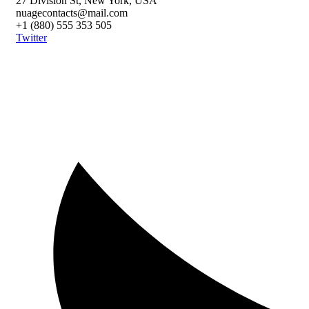
27 Division St, New York, USA
nuagecontacts@mail.com
+1 (880) 555 353 505
Twitter