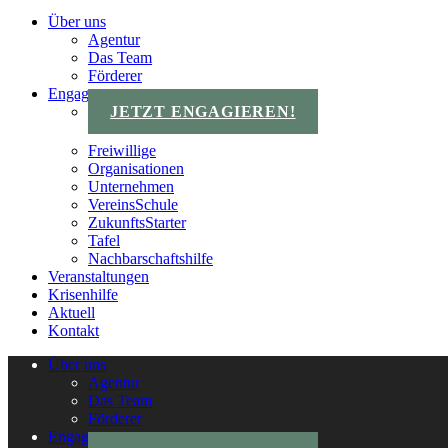
Über uns
Agentur
Das Team
Förderer
Engagements
JETZT ENGAGIEREN!
Freiwillige
Organisationen
Unternehmen
VereinsSchule
ZukunftsStarter
Tafel
Nachbarschaftshilfe
Veranstaltungen
Krisenhilfe
Aktuell
Kontakt
Über uns
Agentur
Das Team
Förderer
Engagements