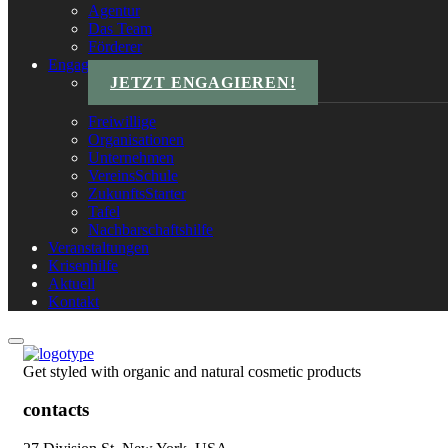
Agentur
Das Team
Förderer
Engagements
JETZT ENGAGIEREN!
Freiwillige
Organisationen
Unternehmen
VereinsSchule
ZukunftsStarter
Tafel
Nachbarschaftshilfe
Veranstaltungen
Krisenhilfe
Aktuell
Kontakt
Get styled with organic and natural cosmetic products
contacts