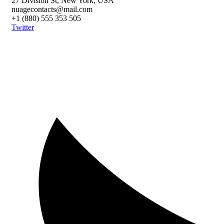
27 Division St, New York, USA
nuagecontacts@mail.com
+1 (880) 555 353 505
Twitter