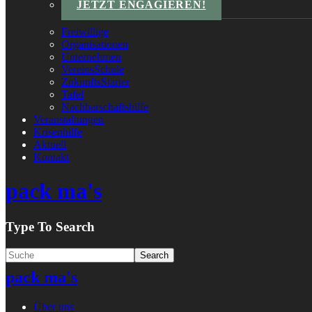
JETZT ENGAGIEREN!
Freiwillige
Organisationen
Unternehmen
VereinsSchule
ZukunftsStarter
Tafel
Nachbarschaftshilfe
Veranstaltungen
Krisenhilfe
Aktuell
Kontakt
pack ma's
Type To Search
pack ma's
Über uns