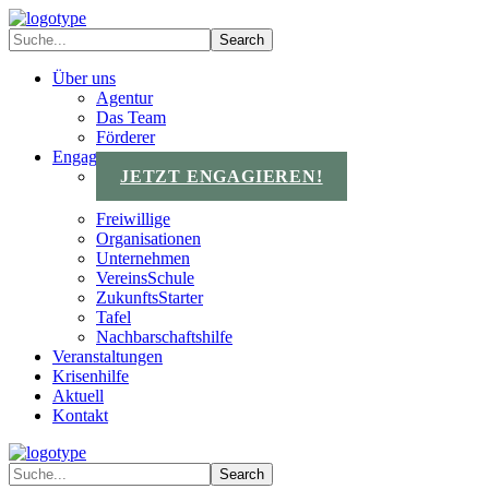
Über uns
Agentur
Das Team
Förderer
Engagements
JETZT ENGAGIEREN!
Freiwillige
Organisationen
Unternehmen
VereinsSchule
ZukunftsStarter
Tafel
Nachbarschaftshilfe
Veranstaltungen
Krisenhilfe
Aktuell
Kontakt