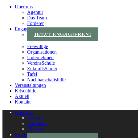
Über uns
Agentur
Das Team
Förderer
Engagements
JETZT ENGAGIEREN!
Freiwillige
Organisationen
Unternehmen
VereinsSchule
ZukunftsStarter
Tafel
Nachbarschaftshilfe
Veranstaltungen
Krisenhilfe
Aktuell
Kontakt
Über uns
Agentur
Das Team
Förderer
Engagements