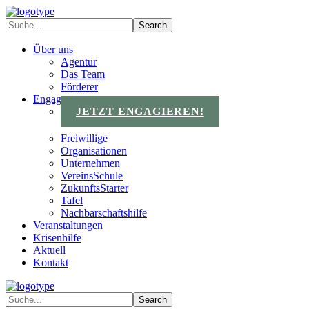
Über uns
Agentur
Das Team
Förderer
Engagements
JETZT ENGAGIEREN!
Freiwillige
Organisationen
Unternehmen
VereinsSchule
ZukunftsStarter
Tafel
Nachbarschaftshilfe
Veranstaltungen
Krisenhilfe
Aktuell
Kontakt