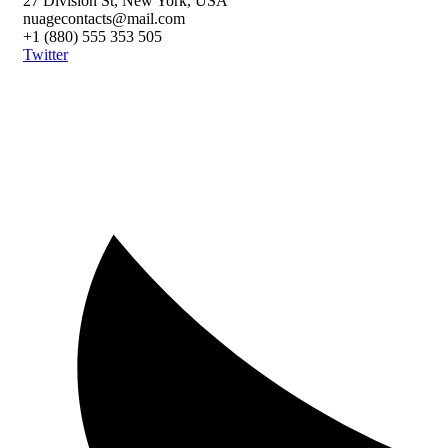
27 Division St, New York, USA
nuagecontacts@mail.com
+1 (880) 555 353 505
Twitter