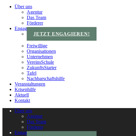
Über uns
Agentur
Das Team
Förderer
Engagements
JETZT ENGAGIEREN!
Freiwillige
Organisationen
Unternehmen
VereinsSchule
ZukunftsStarter
Tafel
Nachbarschaftshilfe
Veranstaltungen
Krisenhilfe
Aktuell
Kontakt
Über uns
Agentur
Das Team
Förderer
Engagements