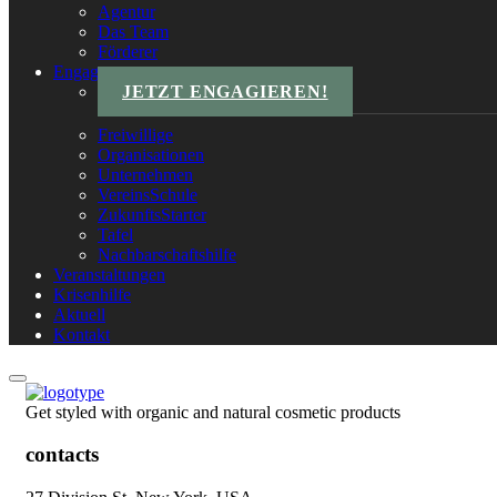
Agentur
Das Team
Förderer
Engagements
JETZT ENGAGIEREN!
Freiwillige
Organisationen
Unternehmen
VereinsSchule
ZukunftsStarter
Tafel
Nachbarschaftshilfe
Veranstaltungen
Krisenhilfe
Aktuell
Kontakt
Get styled with organic and natural cosmetic products
contacts