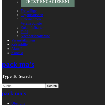
JETZT ENGAGIEREN!
Freiwillige
Organisationen
Unternehmen
VereinsSchule
ZukunftsStarter
Tafel
Nachbarschaftshilfe
Veranstaltungen
Krisenhilfe
Aktuell
Kontakt
pack ma's
Type To Search
pack ma's
Über uns