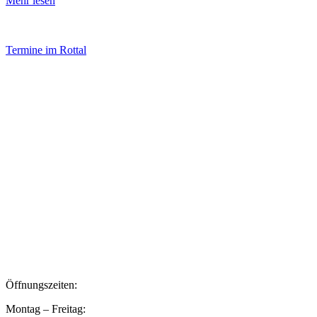
Mehr lesen
Termine im Rottal
Impressum
Datenschutz
Newsletter VereinsInfo
Büroadresse:
Aufhausener Straße 3
94424 Arnstorf
Tel.: 08723 20 2522
Postadresse:
Bahnhofstraße 29
94424 Arnstorf
Öffnungszeiten:
Montag – Freitag: