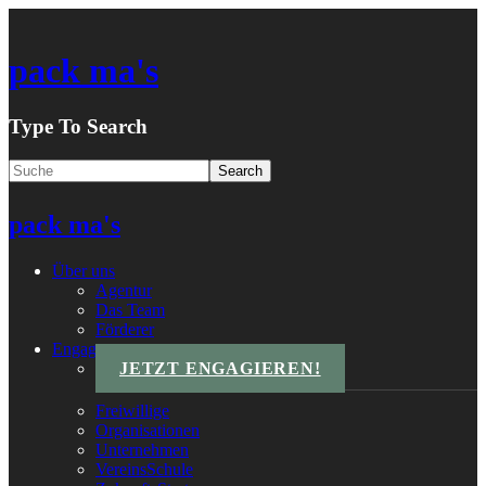
pack ma's
Type To Search
pack ma's
Über uns
Agentur
Das Team
Förderer
Engagements
JETZT ENGAGIEREN!
Freiwillige
Organisationen
Unternehmen
VereinsSchule