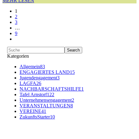
MEHR LESEN
1
2
3
…
9
Kategorien
Allgemein
83
ENGAGIERTES LAND
15
Jugendengagement
3
LAGFA
26
NACHBARSCHAFTSHILFE
1
Tafel Arnstorf
122
Unternehmensengagement
2
VERANSTALTUNGEN
8
VEREINE
41
ZukunftsStarter
10