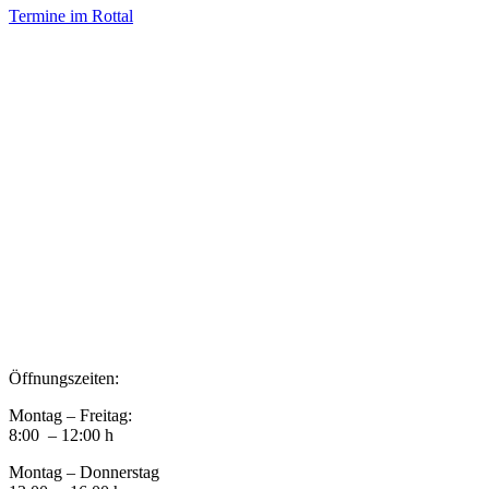
Termine im Rottal
Impressum
Datenschutz
Newsletter VereinsInfo
Büroadresse:
Aufhausener Straße 3
94424 Arnstorf
Tel.: 08723 20 2522
Postadresse:
Bahnhofstraße 29
94424 Arnstorf
Öffnungszeiten:
Montag – Freitag:
8:00 – 12:00 h
Montag – Donnerstag