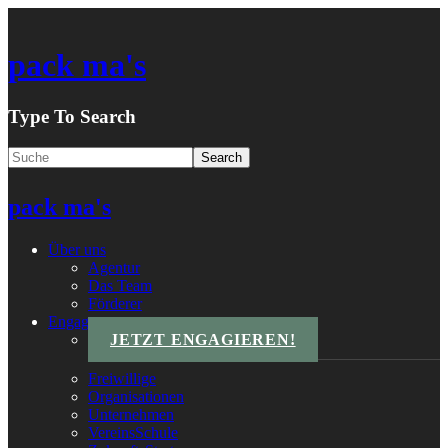
pack ma's
Type To Search
pack ma's
Über uns
Agentur
Das Team
Förderer
Engagements
JETZT ENGAGIEREN!
Freiwillige
Organisationen
Unternehmen
VereinsSchule