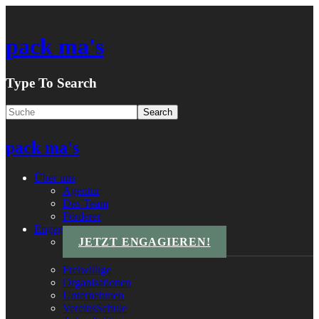
pack ma's
Type To Search
pack ma's
Über uns
Agentur
Das Team
Förderer
Engagements
JETZT ENGAGIEREN!
Freiwillige
Organisationen
Unternehmen
VereinsSchule