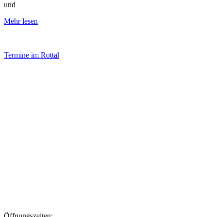
und
Mehr lesen
Termine im Rottal
Impressum
Datenschutz
Newsletter VereinsInfo
Büroadresse:
Aufhausener Straße 3
94424 Arnstorf
Tel.: 08723 20 2522
Postadresse:
Bahnhofstraße 29
94424 Arnstorf
Öffnungszeiten: