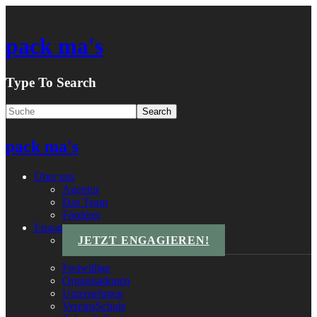
pack ma's
Type To Search
pack ma's
Über uns
Agentur
Das Team
Förderer
Engagements
JETZT ENGAGIEREN!
Freiwillige
Organisationen
Unternehmen
VereinsSchule