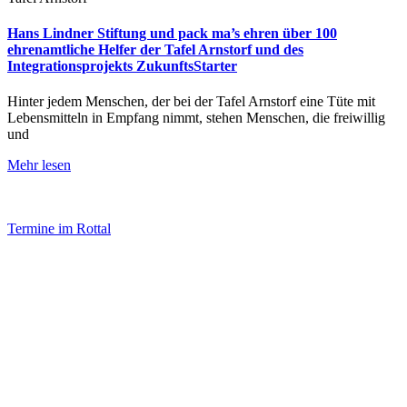
Hans Lindner Stiftung und pack ma’s ehren über 100
ehrenamtliche Helfer der Tafel Arnstorf und des
Integrationsprojekts ZukunftsStarter
Hinter jedem Menschen, der bei der Tafel Arnstorf eine Tüte mit
Lebensmitteln in Empfang nimmt, stehen Menschen, die freiwillig
und
Mehr lesen
Termine im Rottal
Impressum
Datenschutz
Newsletter VereinsInfo
Büroadresse:
Aufhausener Straße 3