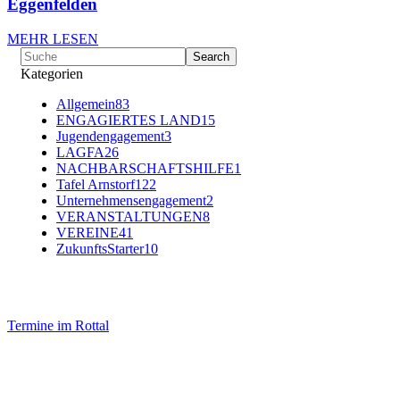
Eggenfelden
MEHR LESEN
Kategorien
Allgemein
83
ENGAGIERTES LAND
15
Jugendengagement
3
LAGFA
26
NACHBARSCHAFTSHILFE
1
Tafel Arnstorf
122
Unternehmensengagement
2
VERANSTALTUNGEN
8
VEREINE
41
ZukunftsStarter
10
Termine im Rottal
Impressum
Datenschutz
Newsletter VereinsInfo