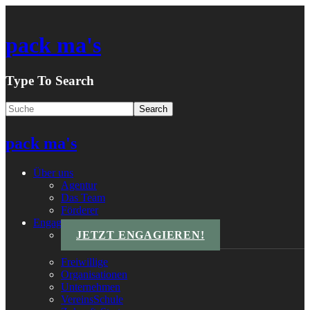
pack ma's
Type To Search
pack ma's
Über uns
Agentur
Das Team
Förderer
Engagements
JETZT ENGAGIEREN!
Freiwillige
Organisationen
Unternehmen
VereinsSchule