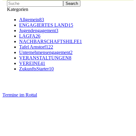
Kategorien
Allgemein
83
ENGAGIERTES LAND
15
Jugendengagement
3
LAGFA
26
NACHBARSCHAFTSHILFE
1
Tafel Arnstorf
122
Unternehmensengagement
2
VERANSTALTUNGEN
8
VEREINE
41
ZukunftsStarter
10
Termine im Rottal
Impressum
Datenschutz
Newsletter VereinsInfo