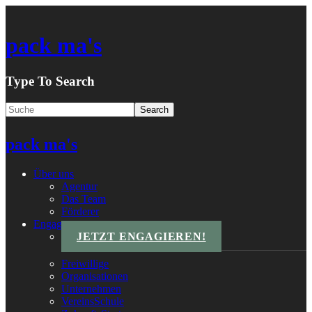
pack ma's
Type To Search
pack ma's
Über uns
Agentur
Das Team
Förderer
Engagements
JETZT ENGAGIEREN!
Freiwillige
Organisationen
Unternehmen
VereinsSchule