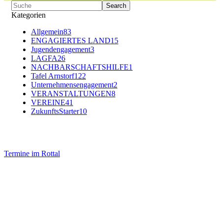
Kategorien
Allgemein
83
ENGAGIERTES LAND
15
Jugendengagement
3
LAGFA
26
NACHBARSCHAFTSHILFE
1
Tafel Arnstorf
122
Unternehmensengagement
2
VERANSTALTUNGEN
8
VEREINE
41
ZukunftsStarter
10
Termine im Rottal
Impressum
Datenschutz
Newsletter VereinsInfo