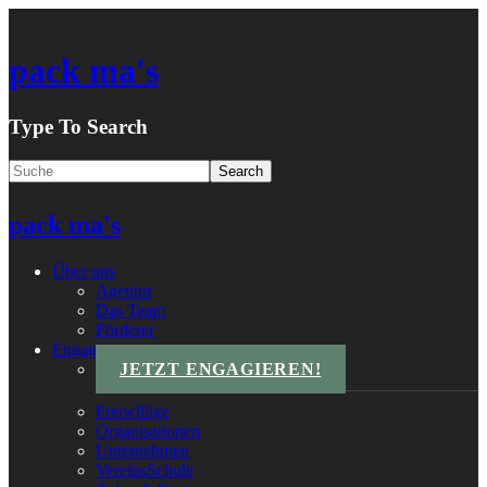
pack ma's
Type To Search
pack ma's
Über uns
Agentur
Das Team
Förderer
Engagements
JETZT ENGAGIEREN!
Freiwillige
Organisationen
Unternehmen
VereinsSchule