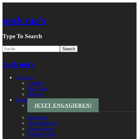
pack ma's
Type To Search
pack ma's
Über uns
Agentur
Das Team
Förderer
Engagements
JETZT ENGAGIEREN!
Freiwillige
Organisationen
Unternehmen
VereinsSchule