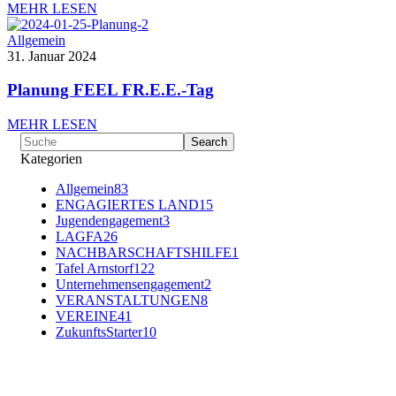
MEHR LESEN
Allgemein
31. Januar 2024
Planung FEEL FR.E.E.-Tag
MEHR LESEN
Kategorien
Allgemein
83
ENGAGIERTES LAND
15
Jugendengagement
3
LAGFA
26
NACHBARSCHAFTSHILFE
1
Tafel Arnstorf
122
Unternehmensengagement
2
VERANSTALTUNGEN
8
VEREINE
41
ZukunftsStarter
10