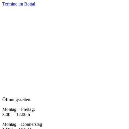
Termine im Rottal
Impressum
Datenschutz
Newsletter VereinsInfo
Büroadresse:
Aufhausener Straße 3
94424 Arnstorf
Tel.: 08723 20 2522
Postadresse:
Bahnhofstraße 29
94424 Arnstorf
Öffnungszeiten:
Montag – Freitag:
8:00 – 12:00 h
Montag – Donnerstag