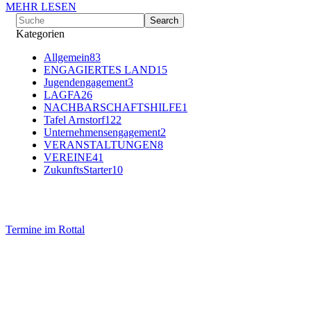
MEHR LESEN
Kategorien
Allgemein
83
ENGAGIERTES LAND
15
Jugendengagement
3
LAGFA
26
NACHBARSCHAFTSHILFE
1
Tafel Arnstorf
122
Unternehmensengagement
2
VERANSTALTUNGEN
8
VEREINE
41
ZukunftsStarter
10
Termine im Rottal
Impressum
Datenschutz
Newsletter VereinsInfo