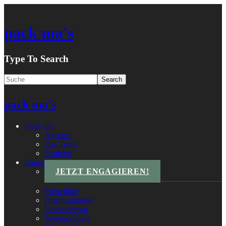
pack ma's
Type To Search
pack ma's
Über uns
Agentur
Das Team
Förderer
Engagements
JETZT ENGAGIEREN!
Freiwillige
Organisationen
Unternehmen
VereinsSchule