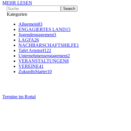
MEHR LESEN
Kategorien
Allgemein
83
ENGAGIERTES LAND
15
Jugendengagement
3
LAGFA
26
NACHBARSCHAFTSHILFE
1
Tafel Arnstorf
122
Unternehmensengagement
2
VERANSTALTUNGEN
8
VEREINE
41
ZukunftsStarter
10
Termine im Rottal
Impressum
Datenschutz
Newsletter VereinsInfo