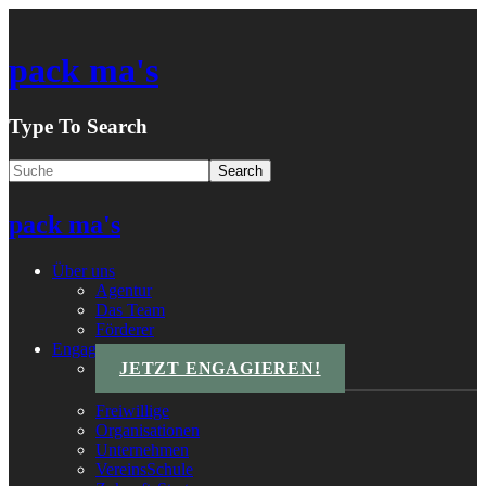
pack ma's
Type To Search
pack ma's
Über uns
Agentur
Das Team
Förderer
Engagements
JETZT ENGAGIEREN!
Freiwillige
Organisationen
Unternehmen
VereinsSchule