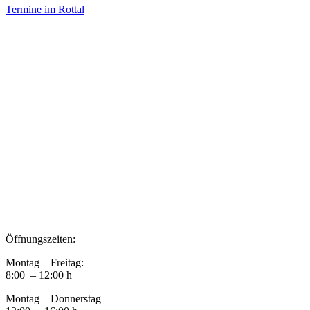
Termine im Rottal
Impressum
Datenschutz
Newsletter VereinsInfo
Büroadresse:
Aufhausener Straße 3
94424 Arnstorf
Tel.: 08723 20 2522
Postadresse:
Bahnhofstraße 29
94424 Arnstorf
Öffnungszeiten:
Montag – Freitag:
8:00 – 12:00 h
Montag – Donnerstag