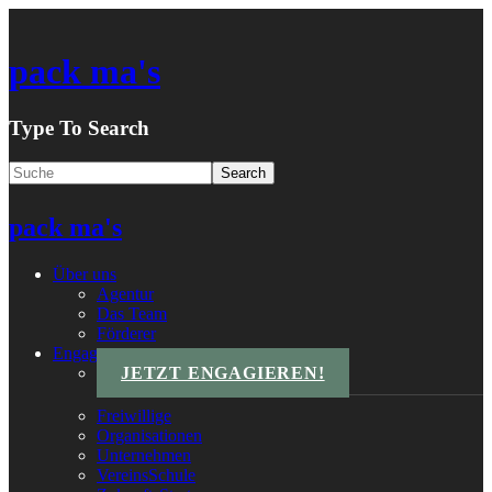
pack ma's
Type To Search
pack ma's
Über uns
Agentur
Das Team
Förderer
Engagements
JETZT ENGAGIEREN!
Freiwillige
Organisationen
Unternehmen
VereinsSchule