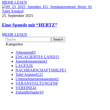
MEHR LESEN
Tafel Arnstorf
25. September 2025
Eine Spende mit “HERTZ”
MEHR LESEN
Kategorien
Allgemein
83
ENGAGIERTES LAND
15
Jugendengagement
3
LAGFA
26
NACHBARSCHAFTSHILFE
1
Tafel Arnstorf
122
Unternehmensengagement
2
VERANSTALTUNGEN
8
VEREINE
41
ZukunftsStarter
10