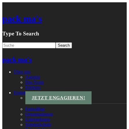
pack ma's
Type To Search
pack ma's
Über uns
Agentur
Das Team
Förderer
Engagements
JETZT ENGAGIEREN!
Freiwillige
Organisationen
Unternehmen
VereinsSchule