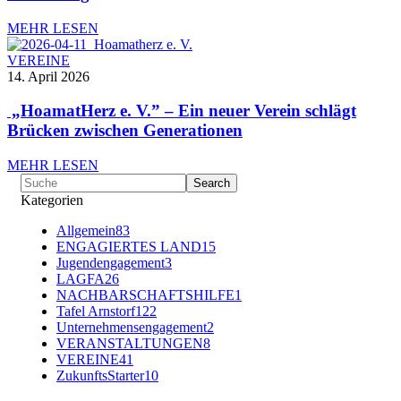
MEHR LESEN
VEREINE
14. April 2026
„HoamatHerz e. V.” – Ein neuer Verein schlägt
Brücken zwischen Generationen
MEHR LESEN
Kategorien
Allgemein
83
ENGAGIERTES LAND
15
Jugendengagement
3
LAGFA
26
NACHBARSCHAFTSHILFE
1
Tafel Arnstorf
122
Unternehmensengagement
2
VERANSTALTUNGEN
8
VEREINE
41
ZukunftsStarter
10