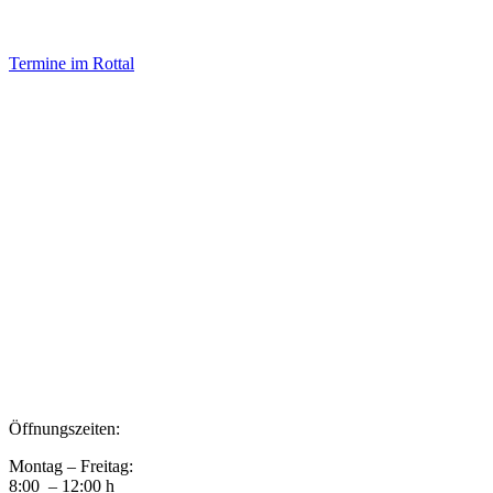
Termine im Rottal
Impressum
Datenschutz
Newsletter VereinsInfo
Büroadresse:
Aufhausener Straße 3
94424 Arnstorf
Tel.: 08723 20 2522
Postadresse:
Bahnhofstraße 29
94424 Arnstorf
Öffnungszeiten:
Montag – Freitag:
8:00 – 12:00 h