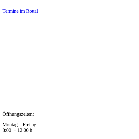
Termine im Rottal
Impressum
Datenschutz
Newsletter VereinsInfo
Büroadresse:
Aufhausener Straße 3
94424 Arnstorf
Tel.: 08723 20 2522
Postadresse:
Bahnhofstraße 29
94424 Arnstorf
Öffnungszeiten:
Montag – Freitag:
8:00 – 12:00 h