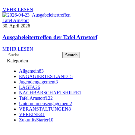
MEHR LESEN
Tafel Arnstorf
30. April 2026
Ausgabeleitertreffen der Tafel Arnstorf
MEHR LESEN
Kategorien
Allgemein
83
ENGAGIERTES LAND
15
Jugendengagement
3
LAGFA
26
NACHBARSCHAFTSHILFE
1
Tafel Arnstorf
122
Unternehmensengagement
2
VERANSTALTUNGEN
8
VEREINE
41
ZukunftsStarter
10