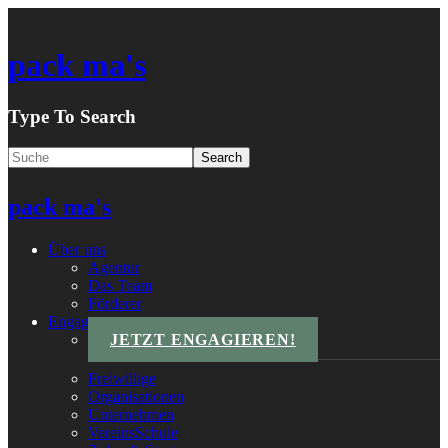
pack ma's
Type To Search
pack ma's
Über uns
Agentur
Das Team
Förderer
Engagements
JETZT ENGAGIEREN!
Freiwillige
Organisationen
Unternehmen
VereinsSchule