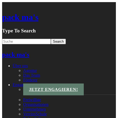
pack ma's
Type To Search
pack ma's
Über uns
Agentur
Das Team
Förderer
Engagements
JETZT ENGAGIEREN!
Freiwillige
Organisationen
Unternehmen
VereinsSchule