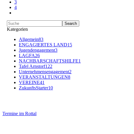
3
4
Kategorien
Allgemein
83
ENGAGIERTES LAND
15
Jugendengagement
3
LAGFA
26
NACHBARSCHAFTSHILFE
1
Tafel Arnstorf
122
Unternehmensengagement
2
VERANSTALTUNGEN
8
VEREINE
41
ZukunftsStarter
10
Termine im Rottal
Impressum
Datenschutz