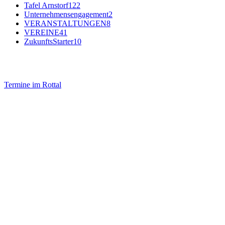
Tafel Arnstorf
122
Unternehmensengagement
2
VERANSTALTUNGEN
8
VEREINE
41
ZukunftsStarter
10
Termine im Rottal
Impressum
Datenschutz
Newsletter VereinsInfo
Büroadresse:
Aufhausener Straße 3
94424 Arnstorf
Tel.: 08723 20 2522
Postadresse: