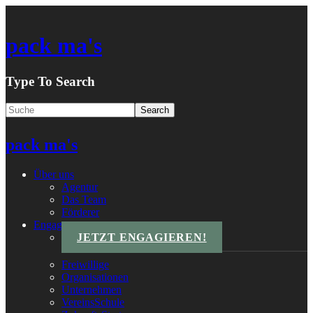
pack ma's
Type To Search
pack ma's
Über uns
Agentur
Das Team
Förderer
Engagements
JETZT ENGAGIEREN!
Freiwillige
Organisationen
Unternehmen
VereinsSchule