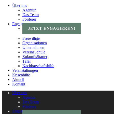
Über uns
Agentur
Das Team
Förderer
Engagements
JETZT ENGAGIEREN!
Freiwillige
Organisationen
Unternehmen
VereinsSchule
ZukunftsStarter
Tafel
Nachbarschaftshilfe
Veranstaltungen
Krisenhilfe
Aktuell
Kontakt
Über uns
Agentur
Das Team
Förderer
Engagements