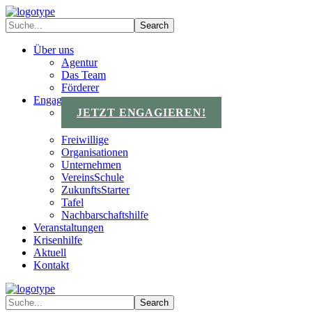
Über uns
Agentur
Das Team
Förderer
Engagements
JETZT ENGAGIEREN!
Freiwillige
Organisationen
Unternehmen
VereinsSchule
ZukunftsStarter
Tafel
Nachbarschaftshilfe
Veranstaltungen
Krisenhilfe
Aktuell
Kontakt