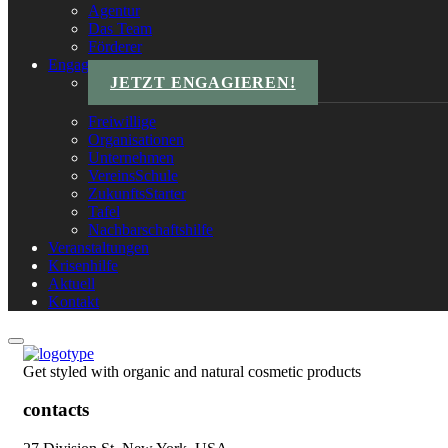
Agentur
Das Team
Förderer
Engagements
JETZT ENGAGIEREN!
Freiwillige
Organisationen
Unternehmen
VereinsSchule
ZukunftsStarter
Tafel
Nachbarschaftshilfe
Veranstaltungen
Krisenhilfe
Aktuell
Kontakt
Get styled with organic and natural cosmetic products
contacts