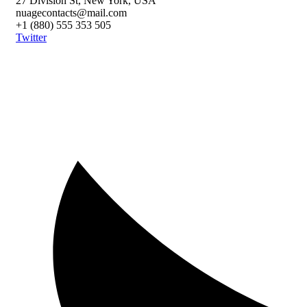
27 Division St, New York, USA
nuagecontacts@mail.com
+1 (880) 555 353 505
Twitter