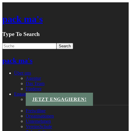
pack ma's
Type To Search
pack ma's
Über uns
Agentur
Das Team
Förderer
Engagements
JETZT ENGAGIEREN!
Freiwillige
Organisationen
Unternehmen
VereinsSchule