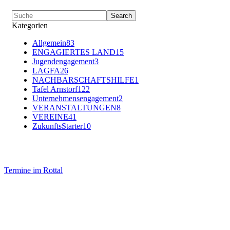
Kategorien
Allgemein
83
ENGAGIERTES LAND
15
Jugendengagement
3
LAGFA
26
NACHBARSCHAFTSHILFE
1
Tafel Arnstorf
122
Unternehmensengagement
2
VERANSTALTUNGEN
8
VEREINE
41
ZukunftsStarter
10
Termine im Rottal
Impressum
Datenschutz
Newsletter VereinsInfo